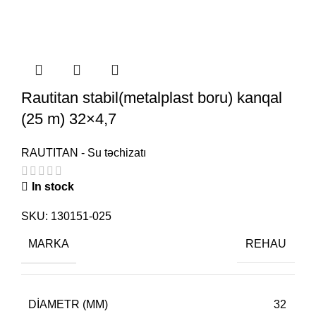
Rautitan stabil(metalplast boru) kanqal
(25 m) 32×4,7
RAUTITAN - Su təchizatı
In stock
SKU:
130151-025
MARKA
REHAU
DIAMETR (MM)
32