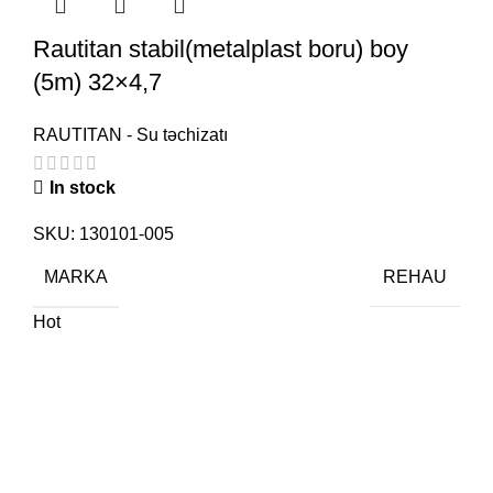
Rautitan stabil(metalplast boru) boy
(5m) 32×4,7
RAUTITAN - Su təchizatı
In stock
SKU:
130101-005
MARKA
REHAU
Hot