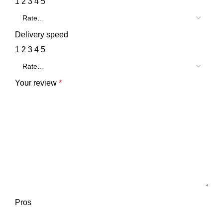
1
2
3
4
5
Delivery speed
1
2
3
4
5
Your review
*
Pros