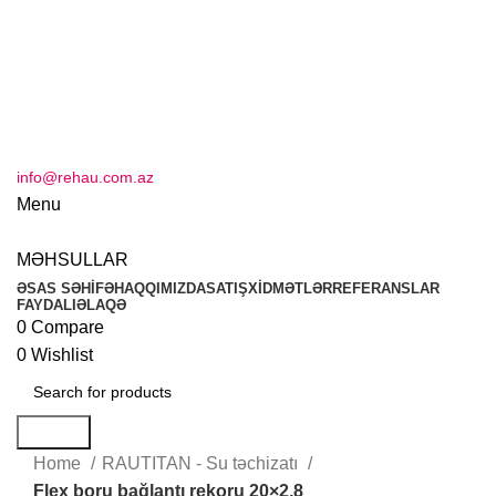
info@rehau.com.az
Menu
MƏHSULLAR
ƏSAS SƏHİFƏ
HAQQIMIZDA
SATIŞ
XİDMƏTLƏR
REFERANSLAR
FAYDALI
ƏLAQƏ
0
Compare
0
Wishlist
Search
Home
RAUTITAN - Su təchizatı
Flex boru bağlantı rekoru 20×2,8