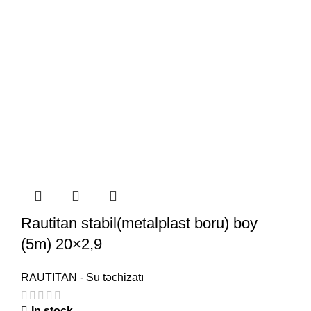
Rautitan stabil(metalplast boru) boy
(5m) 20×2,9
RAUTITAN - Su təchizatı
In stock