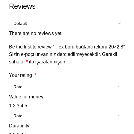
Reviews
There are no reviews yet.
Be the first to review “Flex boru bağlantı rekoru 20×2,8”
Sizin e-poçt ünvanınız dərc edilməyəcəkdir.
Gərəkli
sahələr
*
ilə işarələnmişdir
Your rating
*
Value for money
1
2
3
4
5
Durability