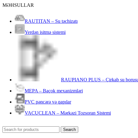
MƏHSULLAR
RAUTITAN – Su təchizatı
Yerdən isitmə sistemi
RAUPIANO PLUS – Çirkab su borus
MEPA – Baçok mexanizmləri
PVC pəncərə və qapılar
VACUCLEAN – Mərkəzi Tozsoran Sistemi
Search