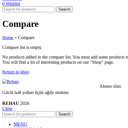
0
Wishlist
Search
Compare
Home
»
Compare
Compare list is empty.
No products added in the compare list. You must add some products 
You will find a lot of interesting products on our "Shop" page.
Return to shop
Abunə olun
Güclü həll yolları üçün ağıllı struktur.
REHAU
2026
Close
Search
MENU