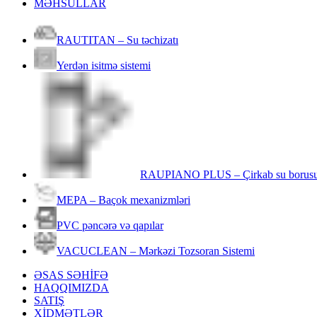
MƏHSULLAR
RAUTITAN – Su təchizatı
Yerdən isitmə sistemi
RAUPIANO PLUS – Çirkab su borus
MEPA – Baçok mexanizmləri
PVC pəncərə və qapılar
VACUCLEAN – Mərkəzi Tozsoran Sistemi
ƏSAS SƏHİFƏ
HAQQIMIZDA
SATIŞ
XİDMƏTLƏR