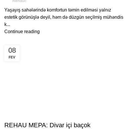
Rehauc
Yaşayış sahələrində komfortun təmin edilməsi yalnız
estetik görünüşlə deyil, həm də düzgün seçilmiş mühəndis
k...
Continue reading
08
FEV
FAYDALI
REHAU MEPA: Divar içi baçok