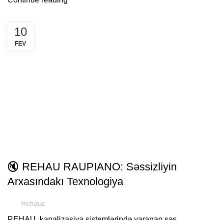
10
FEV
FAYDALI
🔇 REHAU RAUPIANO: Səssizliyin
Arxasındakı Texnologiya
Rehauc
REHAU, kanalizasiya sistemlərində yaranan səs