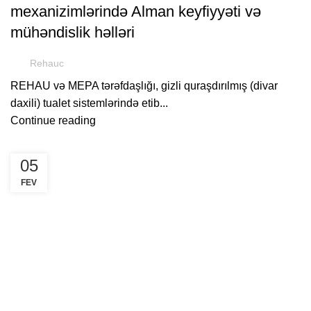
mexanizimlərində Alman keyfiyyəti və
mühəndislik həlləri
Rehauc
REHAU və MEPA tərəfdaşlığı, gizli quraşdırılmış (divar
daxili) tualet sistemlərində etib...
Continue reading
05
FEV