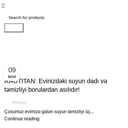
Search
Faydalı
09
FAYDALI
MAR
RAUTITAN: Evinizdəki suyun dadı və
təmizliyi borulardan asılıdır!
Rehauc
Çoxumuz evimizə gələn suyun təmizliyi üç...
Continue reading