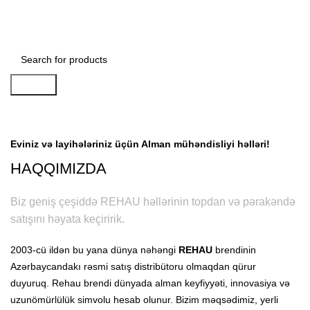
Search
Haqqımızda
Eviniz və layihələriniz üçün Alman mühəndisliyi həlləri!
HAQQIMIZDA
Biz geniş çeşiddə REHAU həllərinin topdan və pərakəndə
satışını həyata keçiririk.
2003-cü ildən bu yana dünya nəhəngi
REHAU
brendinin
Azərbaycandakı rəsmi satış distribütoru olmaqdan qürur
duyuruq. Rehau brendi dünyada alman keyfiyyəti, innovasiya və
uzunömürlülük simvolu hesab olunur. Bizim məqsədimiz, yerli