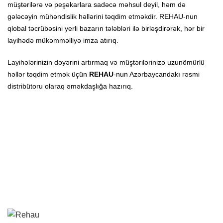
müştərilərə və peşəkarlara sadəcə məhsul deyil, həm də
gələcəyin mühəndislik həllərini təqdim etməkdir. REHAU-nun
qlobal təcrübəsini yerli bazarın tələbləri ilə birləşdirərək, hər bir
layihədə mükəmməlliyə imza atırıq.
Layihələrinizin dəyərini artırmaq və müştərilərinizə uzunömürlü
həllər təqdim etmək üçün
REHAU
-nun Azərbaycandakı rəsmi
distribütoru olaraq əməkdaşlığa hazırıq.