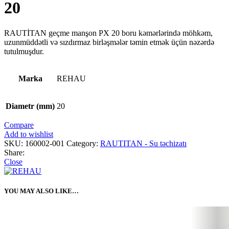
20
RAUTİTAN geçme manşon PX 20 boru kəmərlərində möhkəm,
uzunmüddətli və sızdırmaz birləşmələr təmin etmək üçün nəzərdə
tutulmuşdur.
Marka
REHAU
Diametr (mm)
20
Compare
Add to wishlist
SKU:
160002-001
Category:
RAUTITAN - Su təchizatı
Share:
Close
YOU MAY ALSO LIKE…