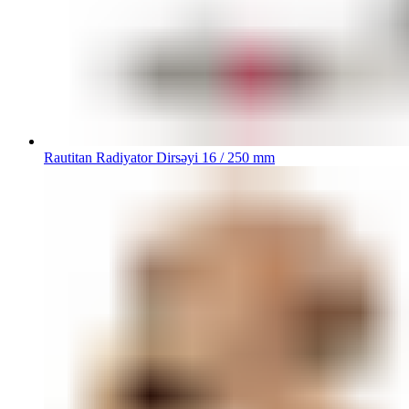
Rautitan Radiyator Dirsəyi 16 / 250 mm