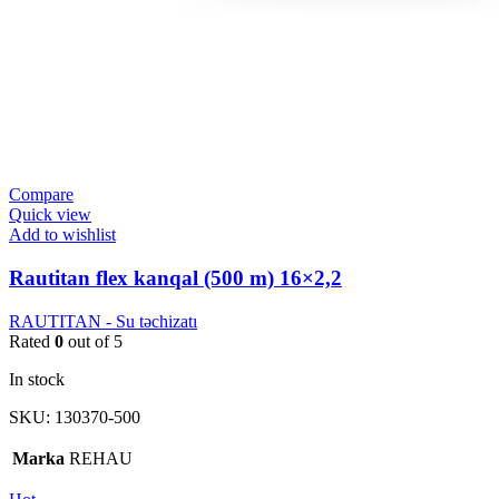
Compare
Quick view
Add to wishlist
Rautitan flex kanqal (500 m) 16×2,2
RAUTITAN - Su təchizatı
Rated
0
out of 5
In stock
SKU:
130370-500
Marka
REHAU