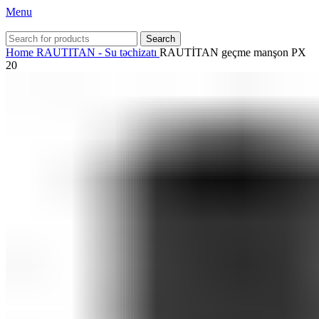
Menu
Search
Home
RAUTITAN - Su təchizatı
RAUTİTAN geçme manşon PX
20