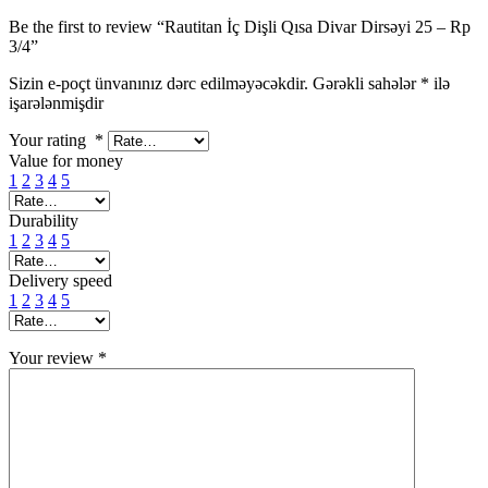
Be the first to review “Rautitan İç Dişli Qısa Divar Dirsəyi 25 – Rp
3/4”
Sizin e-poçt ünvanınız dərc edilməyəcəkdir.
Gərəkli sahələr
*
ilə
işarələnmişdir
Your rating
*
Value for money
1
2
3
4
5
Durability
1
2
3
4
5
Delivery speed
1
2
3
4
5
Your review
*