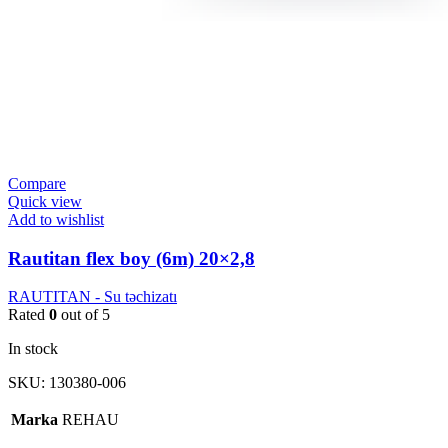
Compare
Quick view
Add to wishlist
Rautitan flex boy (6m) 20×2,8
RAUTITAN - Su təchizatı
Rated
0
out of 5
In stock
SKU:
130380-006
Marka
REHAU