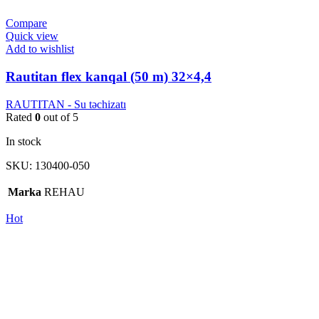
Compare
Quick view
Add to wishlist
Rautitan flex kanqal (50 m) 32×4,4
RAUTITAN - Su təchizatı
Rated
0
out of 5
In stock
SKU:
130400-050
Marka
REHAU
Hot