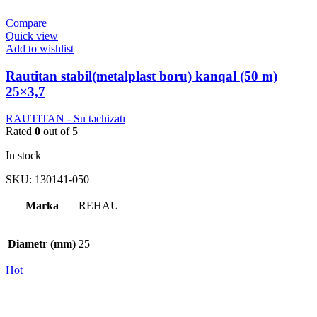
Compare
Quick view
Add to wishlist
Rautitan stabil(metalplast boru) kanqal (50 m)
25×3,7
RAUTITAN - Su təchizatı
Rated
0
out of 5
In stock
SKU:
130141-050
Marka
REHAU
Diametr (mm)
25
Hot