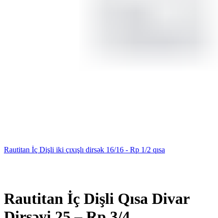
Rautitan İç Dişli iki çıxışlı dirsək 16/16 - Rp 1/2 qısa
Hot
Rautitan İç Dişli Qısa Divar
Dirsəyi 25 – Rp 3/4