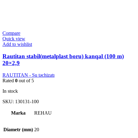
Compare
Quick view
Add to wishlist
Rautitan stabil(metalplast boru) kanqal (100 m)
20×2,9
RAUTITAN - Su təchizatı
Rated
0
out of 5
In stock
SKU:
130131-100
Marka
REHAU
Diametr (mm)
20