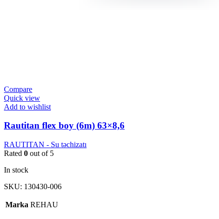
Compare
Quick view
Add to wishlist
Rautitan flex boy (6m) 63×8,6
RAUTITAN - Su təchizatı
Rated
0
out of 5
In stock
SKU:
130430-006
Marka
REHAU