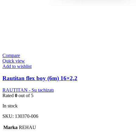
Compare
Quick view
Add to wishlist
Rautitan flex boy (6m) 16×2,2
RAUTITAN - Su təchizatı
Rated
0
out of 5
In stock
SKU:
130370-006
Marka
REHAU