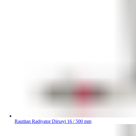
Rautitan Radiyator Dirsəyi 16 / 500 mm