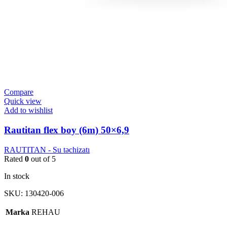
Compare
Quick view
Add to wishlist
Rautitan flex boy (6m) 50×6,9
RAUTITAN - Su təchizatı
Rated
0
out of 5
In stock
SKU:
130420-006
Marka
REHAU