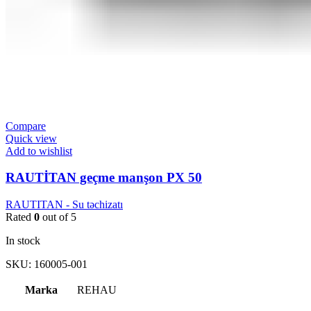
Compare
Quick view
Add to wishlist
RAUTİTAN geçme manşon PX 50
RAUTITAN - Su təchizatı
Rated
0
out of 5
In stock
SKU:
160005-001
Marka
REHAU