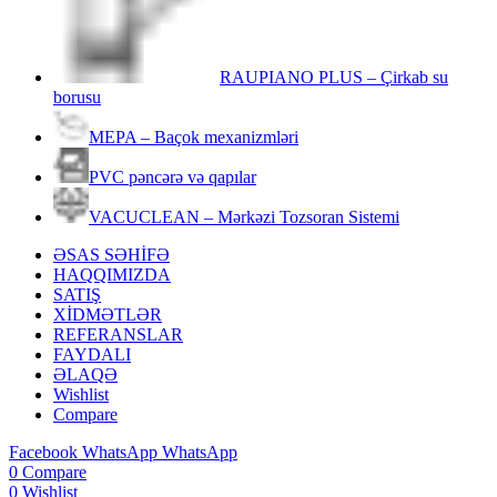
RAUPIANO PLUS – Çirkab su
borusu
MEPA – Baçok mexanizmləri
PVC pəncərə və qapılar
VACUCLEAN – Mərkəzi Tozsoran Sistemi
ƏSAS SƏHİFƏ
HAQQIMIZDA
SATIŞ
XİDMƏTLƏR
REFERANSLAR
FAYDALI
ƏLAQƏ
Wishlist
Compare
Facebook
WhatsApp
WhatsApp
0
Compare
0
Wishlist