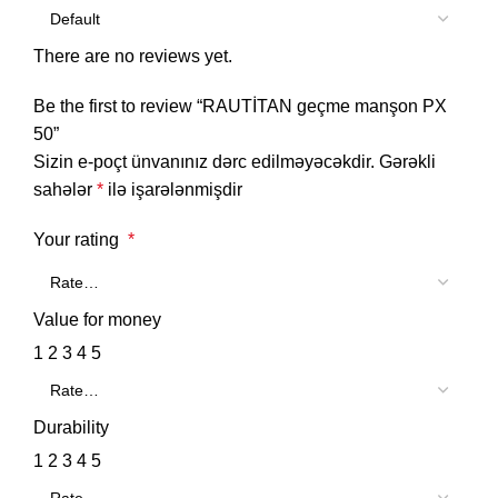
There are no reviews yet.
Be the first to review “RAUTİTAN geçme manşon PX
50”
Sizin e-poçt ünvanınız dərc edilməyəcəkdir.
Gərəkli
sahələr
*
ilə işarələnmişdir
Your rating
*
Value for money
1
2
3
4
5
Durability
1
2
3
4
5