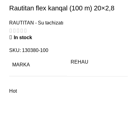
Rautitan flex kanqal (100 m) 20×2,8
RAUTITAN - Su təchizatı
In stock
SKU:
130380-100
REHAU
MARKA
Hot