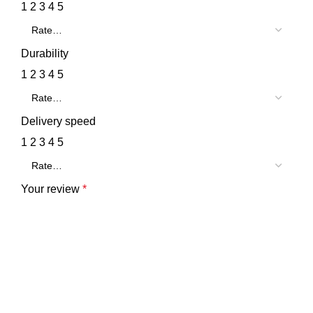
1
2
3
4
5
Durability
1
2
3
4
5
Delivery speed
1
2
3
4
5
Your review
*