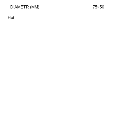
DIAMETR (MM)
75×50
Hot