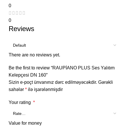
0
0
Reviews
There are no reviews yet.
Be the first to review “RAUPİANO PLUS Ses Yalıtım
Kelepçesi DN 160”
Sizin e-poçt ünvanınız dərc edilməyəcəkdir.
Gərəkli
sahələr
*
ilə işarələnmişdir
Your rating
*
Value for money