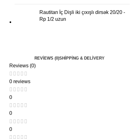
Rautitan İç Dişli iki çıxışlı dirsək 20/20 -
Rp 1/2 uzun
REVIEWS (0)
SHIPPING & DELIVERY
Reviews (0)
0 reviews
0
0
0