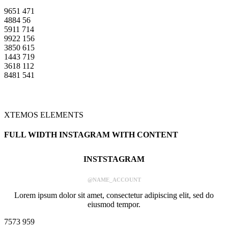
9651
471
4884
56
5911
714
9922
156
3850
615
1443
719
3618
112
8481
541
XTEMOS ELEMENTS
FULL WIDTH INSTAGRAM WITH CONTENT
INSTSTAGRAM
@NAME_ACCOUNT
Lorem ipsum dolor sit amet, consectetur adipiscing elit, sed do
eiusmod tempor.
7573
959