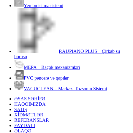
Yerdən isitmə sistemi
RAUPIANO PLUS – Çirkab su
borusu
MEPA – Baçok mexanizmləri
PVC pəncərə və qapılar
VACUCLEAN – Mərkəzi Tozsoran Sistemi
ƏSAS SƏHİFƏ
HAQQIMIZDA
SATIŞ
XİDMƏTLƏR
REFERANSLAR
FAYDALI
ƏLAQƏ