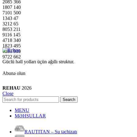
2085
366
1807
140
7101
500
1343
47
3212
65
8053
211
9116
145
4718
340
1823
495
6281
919
9722
662
Güclü həll yolları üçün ağıllı struktur.
Abunə olun
REHAU
2026
Close
Search
MENU
MƏHSULLAR
RAUTITAN – Su təchizatı