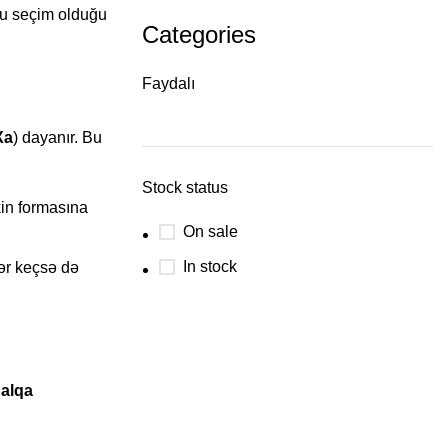
ru seçim olduğu
Categories
Faydalı
Xa
) dayanır. Bu
Stock status
kin formasına
On sale
In stock
lər keçsə də
alqa