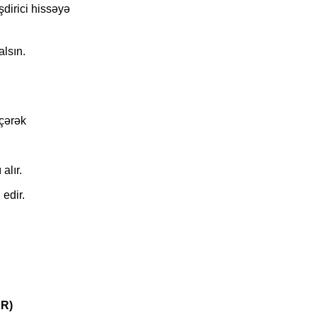
şdirici hissəyə
alsın.
eçərək
alır.
edir.
PR)