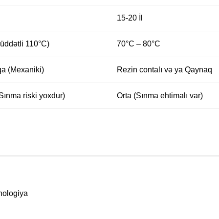
15-20 İl
üddətli 110°C)
70°C – 80°C
a (Mexaniki)
Rezin contalı və ya Qaynaq
Sınma riski yoxdur)
Orta (Sınma ehtimalı var)
nologiya