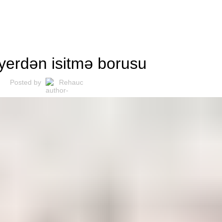
FAYDALI
yerdən isitmə borusu
Posted by
Rehauc