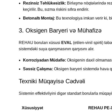
Rezinsiz Təhlükəsizlik:
Birləşmə nöqtələrində rezi
keçirilir. Bu, sızma riskini sıfıra endirir.
Betonaltı Montaj:
Bu texnologiya imkan verir ki, b
3. Oksigen Baryeri və Mühafizə
REHAU boruları xüsusi
EVAL
(etilen-vinil spirti) t
sistemdəki suya qarışmasının qarşısını alır.
Korroziyadan Müdafiə:
Oksigenin daxil olmaması 
Səssiz Çalışma:
Oksigen baryeri sistemdə hava qa
Texniki Müqayisə Cədvəli
Sistemin effektivliyini digər standart borularla müqay
Xüsusiyyət
REHAU PE-