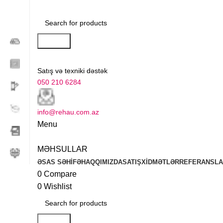
Search
Satış və texniki dəstək
050 210 6284
info@rehau.com.az
Menu
MƏHSULLAR
ƏSAS SƏHİFƏ
HAQQIMIZDA
SATIŞ
XİDMƏTLƏR
REFERANSL
0
Compare
0
Wishlist
Search