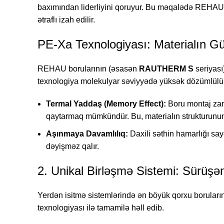
baxımından liderliyini qoruyur. Bu məqalədə REHAU b
ətraflı izah edilir.
PE-Xa Texnologiyası: Materialın G
REHAU borularının (əsasən
RAUTHERM S
seriyası
texnologiya molekulyar səviyyədə yüksək dözümlülük
Termal Yaddaş (Memory Effect):
Boru montaj zama
qaytarmaq mümkündür. Bu, materialın strukturunun
Aşınmaya Davamlılıq:
Daxili səthin hamarlığı sa
dəyişməz qalır.
2. Unikal Birləşmə Sistemi: Sürüşə
Yerdən isitmə sistemlərində ən böyük qorxu borular
texnologiyası ilə tamamilə həll edib.