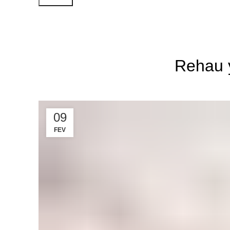
Faydalı
Rehau 
09
FEV