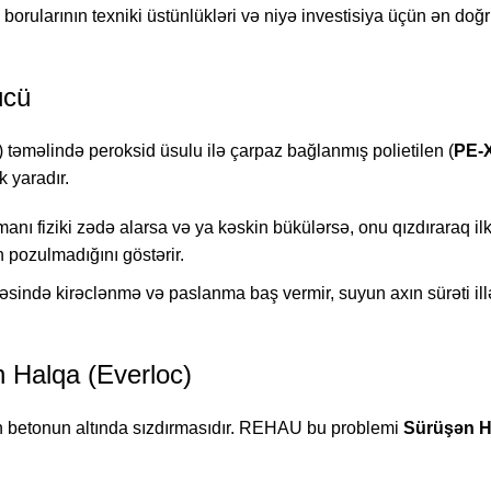
orularının texniki üstünlükləri və niyə investisiya üçün ən doğ
ücü
) təməlində peroksid üsulu ilə çarpaz bağlanmış polietilen (
PE-
 yaradır.
nı fiziki zədə alarsa və ya kəskin bükülərsə, onu qızdıraraq il
 pozulmadığını göstərir.
yəsində kirəclənmə və paslanma baş vermir, suyun axın sürəti il
n Halqa (Everloc)
ın betonun altında sızdırmasıdır. REHAU bu problemi
Sürüşən H