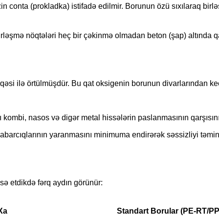
n conta (prokladka) istifadə edilmir. Borunun özü sıxılaraq birlə
irləşmə nöqtələri heç bir çəkinmə olmadan beton (şap) altında q
əbəqəsi ilə örtülmüşdür. Bu qat oksigenin borunun divarlarından k
kombi, nasos və digər metal hissələrin paslanmasının qarşısını 
barcıqlarının yaranmasını minimuma endirərək səssizliyi təmin 
isə etdikdə fərq aydın görünür:
Xa
Standart Borular (PE-RT/P