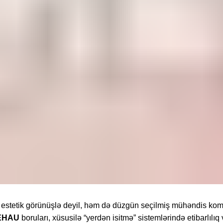
z estetik görünüşlə deyil, həm də düzgün seçilmiş mühəndis ko
EHAU
boruları, xüsusilə “yerdən isitmə” sistemlərində etibarlılıq