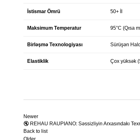
İstismar Ömrü
50+ İl
Maksimum Temperatur
95°C (Qısa m
Birləşmə Texnologiyası
Sürüşən Halq
Elastiklik
Çox yüksək (
Newer
🔇 REHAU RAUPIANO: Səssizliyin Arxasındakı Tex
Back to list
Older